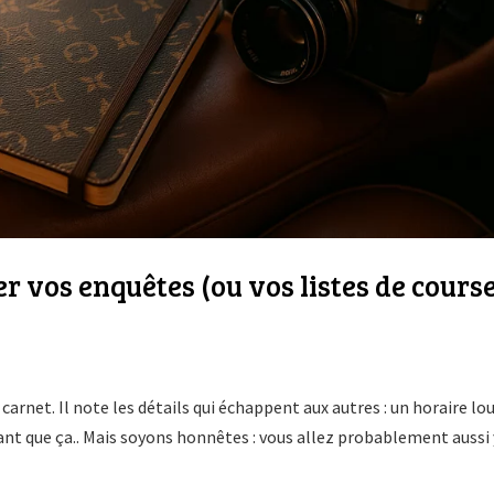
r vos enquêtes (ou vos listes de course
arnet. Il note les détails qui échappent aux autres : un horaire lo
 tant que ça.. Mais soyons honnêtes : vous allez probablement aussi 