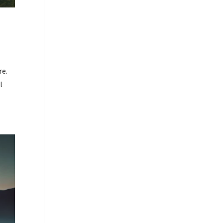
re.
l