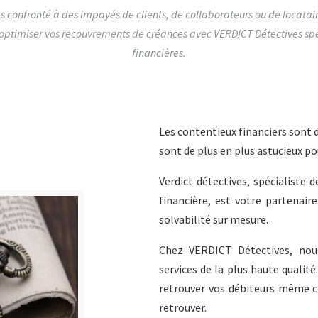
s confronté à des impayés de clients, de collaborateurs ou de locatair
ptimiser vos recouvrements de créances avec VERDICT Détectives spé
financières.
Les contentieux financiers sont d
sont de plus en plus astucieux pou
Verdict détectives, spécialiste 
financière, est votre partenair
solvabilité sur mesure.
Chez VERDICT Détectives, nou
services de la plus haute qualit
retrouver vos débiteurs même c
retrouver.