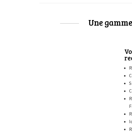
Une gamme c
Vo
re
R
C
S
C
R
F
R
I
R